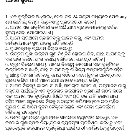
ଆମର ସୁବିଧା
1. ଏକ ବୃତ୍ତିଗତ ଅନ୍ଲାଇନ୍ ସେବା ଦଳ 24 ଘଣ୍ଟା ମଧ୍ୟରେ ଯେକ any
ଣସି ଇମେଲ୍ କିମ୍ବା ସନ୍ଦେଶକୁ ପ୍ରତିକ୍ରିୟା କରିବ |
2. ଆମର ଏକ ଶକ୍ତିଶାଳୀ ଦଳ ଅଛି ଯାହା ଗ୍ରାହକମାନଙ୍କୁ ସର୍ବଦା
ହୃଦୟ ସେବା ଯୋଗାଇଥାଏ |
3. ଆମେ ପ୍ରଥମେ ଗ୍ରାହକଙ୍କୁ ପାଳନ କରୁ, ଏବଂ ଆମର
କର୍ମଚାରୀମାନେ ସୁଖ ଆଡକୁ ଗତି କରନ୍ତି |
4. ଗୁଣବତ୍ତାକୁ ପ୍ରଥମ ବିଚାର କରନ୍ତୁ |
5. ଉତ୍ତମ ଗୁଣ: ଉତ୍ତମ ଗୁଣ ନିଶ୍ଚିତ ହୋଇପାରିବ, ଯାହା ଆପଣଙ୍କୁ
ଏକ ଭଲ ବଜାର ଅଂଶ ବଜାୟ ରଖିବାରେ ସାହାଯ୍ୟ କରିବ |
6. ଦ୍ରୁତ ବିତରଣ ସମୟ: ଆମର ନିଜସ୍ୱ କାରଖାନା ଏବଂ ବୃତ୍ତିଗତ
ଉତ୍ପାଦକ ଅଛନ୍ତି, ଯାହା ଆପଣଙ୍କୁ ବାଣିଜ୍ୟ କମ୍ପାନୀଗୁଡିକ ସହିତ
ବୁ ating ାମଣା କରିବାକୁ ସମୟ ସଞ୍ଚୟ କରେ |ତୁମର ଆବଶ୍ୟକତା
ପୂରଣ କରିବା ପାଇଁ ଆମେ ଯଥାସମ୍ଭବ ଚେଷ୍ଟା କରିବୁ |
7. ଆମର ନିଜସ୍ୱ କାରଖାନା ଅଛି, ସାମଗ୍ରୀ ଯୋଗାଣ, ଉତ୍ପାଦନ ଠାରୁ
ବିକ୍ରୟ ପର୍ଯ୍ୟନ୍ତ ଏକ ବୃତ୍ତିଗତ ଉତ୍ପାଦନ ପ୍ରଣାଳୀ ଗଠନ କରେ
ଏବଂ ଆମର ଏକ ବୃତ୍ତିଗତ R&D ଏବଂ QC ଦଳ ଅଛି |ବଜାର ଧାରା
ସହିତ ଆମେ ସବୁବେଳେ ନିଜକୁ ଅଦ୍ୟତନ କରିଥାଉ |ବଜାରର ଚାହିଦା
ପୂରଣ ପାଇଁ ଆମେ ନୂତନ ଟେକ୍ନୋଲୋଜି ଏବଂ ସେବା ପ୍ରବର୍ତ୍ତନ
କରିବାକୁ ପ୍ରସ୍ତୁତ |
8. ଉଚ୍ଚ ଗୁଣଉଚ୍ଚ-ଗୁଣାତ୍ମକ ସାମଗ୍ରୀ ବ୍ୟବହାର କରନ୍ତୁ, ଏକ
କଠୋର ଗୁଣାତ୍ମକ ନିୟନ୍ତ୍ରଣ ବ୍ୟବସ୍ଥା ପ୍ରତିଷ୍ଠା କରନ୍ତୁ ଏବଂ
ପ୍ରତ୍ୟେକ ଉତ୍ପାଦନ ପ୍ରକ୍ରିୟା ପାଇଁ ଦାୟୀ କର୍ମଚାରୀଙ୍କୁ ଉତ୍ସର୍ଗ