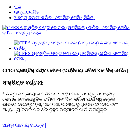
ଘର
ଉତ୍ପାଦଗୁଡିକ
* ରୋଡ୍ ବରଫ ଭରିବା ଏବଂ ସିଲ୍ ମେସିନ୍ ସିରିଜ୍ |
CFRS ପ୍ଲାଷ୍ଟିକ୍ ସଫ୍ଟ ବୋତଲ (ପପ୍ସିକଲ୍) ଭରିବା ଏବଂ ସିଲ୍ ମେସିନ୍ |
ସଂକ୍ଷିପ୍ତ ବର୍ଣ୍ଣନା:
* ଉତ୍ପାଦ ପ୍ରୟୋଗ ପରିସର ： ଏହି ମେସିନ୍ ପଲିଥିନ୍ ପ୍ଲାଷ୍ଟିକ୍
କୋମଳ ବୋତଲଗୁଡିକ ଭରିବା ଏବଂ ସିଲ୍ କରିବା ପାଇଁ ସ୍ୱତନ୍ତ୍ର
ଭାବରେ ବ୍ୟବହୃତ ହୁଏ, ଏବଂ ରସ, ପାନୀୟ, ଦୁଗ୍ଧଜାତ ଦ୍ରବ୍ୟ ଏବଂ
ଅନ୍ୟାନ୍ୟ ତରଳ ପଦାର୍ଥର ବୃହତ ଉତ୍ପାଦନ ପାଇଁ ଉପଯୁକ୍ତ |
ଆମକୁ ଇମେଲ୍ ପଠାନ୍ତୁ |