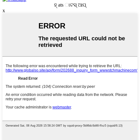
ହ୍ ats ାଟସ୍ ଆପ୍
x