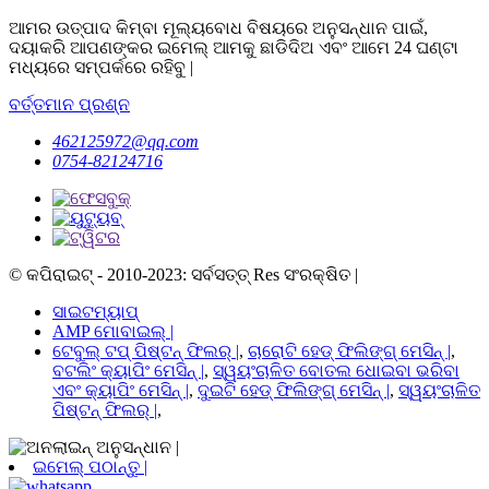
ଆମର ଉତ୍ପାଦ କିମ୍ବା ମୂଲ୍ୟବୋଧ ବିଷୟରେ ଅନୁସନ୍ଧାନ ପାଇଁ,
ଦୟାକରି ଆପଣଙ୍କର ଇମେଲ୍ ଆମକୁ ଛାଡିଦିଅ ଏବଂ ଆମେ 24 ଘଣ୍ଟା
ମଧ୍ୟରେ ସମ୍ପର୍କରେ ରହିବୁ |
ବର୍ତ୍ତମାନ ପ୍ରଶ୍ନ
462125972@qq.com
0754-82124716
© କପିରାଇଟ୍ - 2010-2023: ସର୍ବସତ୍ତ୍ Res ସଂରକ୍ଷିତ |
ସାଇଟମ୍ୟାପ୍
AMP ମୋବାଇଲ୍ |
ଟେବୁଲ୍ ଟପ୍ ପିଷ୍ଟନ୍ ଫିଲର୍ |
,
ଚାରୋଟି ହେଡ୍ ଫିଲିଙ୍ଗ୍ ମେସିନ୍ |
,
ବଟଲିଂ କ୍ୟାପିଂ ମେସିନ୍ |
,
ସ୍ୱୟଂଚାଳିତ ବୋତଲ ଧୋଇବା ଭରିବା
ଏବଂ କ୍ୟାପିଂ ମେସିନ୍ |
,
ଦୁଇଟି ହେଡ୍ ଫିଲିଙ୍ଗ୍ ମେସିନ୍ |
,
ସ୍ୱୟଂଚାଳିତ
ପିଷ୍ଟନ୍ ଫିଲର୍ |
,
ଇମେଲ୍ ପଠାନ୍ତୁ |