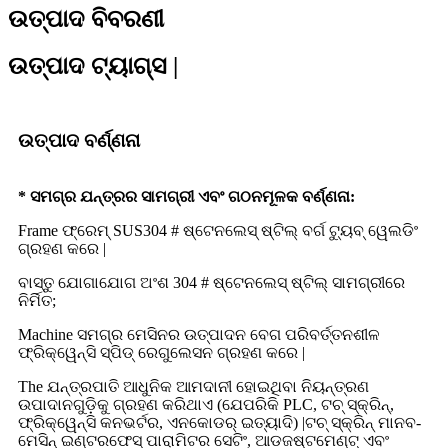
ଉତ୍ପାଦ ବିବରଣୀ
ଉତ୍ପାଦ ଟ୍ୟାଗ୍ସ |
ଉତ୍ପାଦ ବର୍ଣ୍ଣନା
* ସମଗ୍ର ଯନ୍ତ୍ରର ସାମଗ୍ରୀ ଏବଂ ଗଠନମୂଳକ ବର୍ଣ୍ଣନା:
Frame ଫ୍ରେମ୍ SUS304 # ଷ୍ଟେନଲେସ୍ ଷ୍ଟିଲ୍ ବର୍ଗ ଟ୍ୟୁବ୍ ୱେଲଡିଂ
ଗ୍ରହଣ କରେ |
ବାସ୍ତୁ ଯୋଗାଯୋଗ ଅଂଶ 304 # ଷ୍ଟେନଲେସ୍ ଷ୍ଟିଲ୍ ସାମଗ୍ରୀରେ
ନିର୍ମିତ;
Machine ସମଗ୍ର ମେସିନର ଉତ୍ପାଦନ ବେଗ ପରିବର୍ତ୍ତନଶୀଳ
ଫ୍ରିକ୍ୱେନ୍ସି ସ୍ପିଡ୍ ରେଗୁଲେସନ ଗ୍ରହଣ କରେ |
The ଯନ୍ତ୍ରପାତି ଆଧୁନିକ ଆମଦାନୀ ହୋଇଥିବା ନିୟନ୍ତ୍ରଣ
ଉପାଦାନଗୁଡ଼ିକୁ ଗ୍ରହଣ କରିଥାଏ (ଯେପରିକି PLC, ଟଚ୍ ସ୍କ୍ରିନ୍,
ଫ୍ରିକ୍ୱେନ୍ସି କନଭର୍ଟର, ଏନକୋଡର୍ ଇତ୍ୟାଦି) |ଟଚ୍ ସ୍କ୍ରିନ୍ ମାନବ-
ମେସିନ୍ ଇଣ୍ଟରଫେସ୍ ପାରାମିଟର ସେଟିଂ, ଆଡଜଷ୍ଟମେଣ୍ଟ୍ ଏବଂ