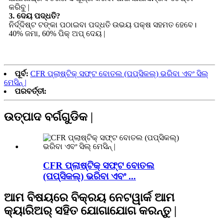
କରିବୁ |
3. ଦେୟ ପଦ୍ଧତି?
ନିର୍ଦ୍ଦିଷ୍ଟ ଟଙ୍କା ପଠାଇବା ପଦ୍ଧତି ଉଭୟ ପକ୍ଷ ସହମତ ହେବେ।
40% ଜମା, 60% ପିକ୍ ଅପ୍ ଦେୟ |
ପୂର୍ବ:
CFR ପ୍ଲାଷ୍ଟିକ୍ ସଫ୍ଟ ବୋତଲ (ପପ୍ସିକଲ୍) ଭରିବା ଏବଂ ସିଲ୍
ମେସିନ୍ |
ପରବର୍ତ୍ତୀ:
ଉତ୍ପାଦ ବର୍ଗଗୁଡିକ |
CFR ପ୍ଲାଷ୍ଟିକ୍ ସଫ୍ଟ ବୋତଲ
(ପପ୍ସିକଲ୍) ଭରିବା ଏବଂ ...
ଆମ ବିଷୟରେ ବିକ୍ରୟ ନେଟୱାର୍କ ଆମ
କ୍ୟାରିଅର୍ ସହିତ ଯୋଗାଯୋଗ କରନ୍ତୁ |