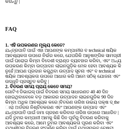
କରନ୍ତୁ |
FAQ
1. ଏହି ଉପକରଣର ମୂଲ୍ୟ କେତେ?
ଯନ୍ତ୍ରପାତି ପାଇଁ ଏହା ଆପଣଙ୍କ କମ୍ପାନୀର ବ technical ଷୟିକ
ଆବଶ୍ୟକତା ଉପରେ ନିର୍ଭର କରେ, ଯେପରିକି ଆନୁଷଙ୍ଗିକ ସାମଗ୍ରୀ
ପାଇଁ ଘରୋଇ କିମ୍ବା ବିଦେଶୀ ବ୍ରାଣ୍ଡ ବ୍ୟବହାର କରିବା, ଏବଂ ଅନ୍ୟ
ଉପକରଣ କିମ୍ବା ଉତ୍ପାଦନ ଲାଇନଗୁଡ଼ିକ ମେଳ ହେବା ଆବଶ୍ୟକ କି
ନୁହେଁ |ଆପଣ ପ୍ରଦାନ କରୁଥିବା ଉତ୍ପାଦ ସୂଚନା ଏବଂ ବ technical
ଷୟିକ ଆବଶ୍ୟକତା ଉପରେ ଆଧାର କରି ଆମେ ସଠିକ୍ ଯୋଜନା ଏବଂ
ଉଦ୍ଧୃତି ପ୍ରସ୍ତୁତ କରିବୁ |
2. ବିତରଣ ସମୟ ପ୍ରାୟ କେତେ ସମୟ?
ଗୋଟିଏ ଡିଭାଇସ୍ ପାଇଁ ବିତରଣ ସମୟ ସାଧାରଣତ 40 40 ଦିନ
ହୋଇଥିବାବେଳେ ବଡ଼ ଆକାରର ଉତ୍ପାଦନ ଲାଇନଗୁଡିକ 90 ଦିନ
କିମ୍ବା ଅଧିକ ଆବଶ୍ୟକ କରେ |ବିତରଣ ତାରିଖ ଉଭୟ ପକ୍ଷ ଦ୍ the
ାରା ଅର୍ଡରର ନିଶ୍ଚିତକରଣ ଏବଂ ଆପଣଙ୍କ ଉତ୍ପାଦ ଏବଂ
ଯନ୍ତ୍ରପାତି ପାଇଁ ଜମା ଗ୍ରହଣ କରିବାର ତାରିଖ ଉପରେ ଆଧାରିତ |
ଯଦି ତୁମର କମ୍ପାନୀ ଆମକୁ କିଛି ଦିନ ପୂର୍ବରୁ ବିତରଣ କରିବାକୁ
ଆବଶ୍ୟକ କରେ, ଆମେ ତୁମର ଆବଶ୍ୟକତା ପୂରଣ କରିବା ଏବଂ
ଯଥାଶୀଘ୍ର ବିତରଣ ସଂପୂର୍ଣ୍ଣ କରିବା ପାଇଁ ଯଥାସମ୍ଭବ ଚେଷ୍ଟା