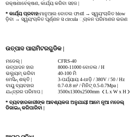
ରକ୍ଷଣାବେକ୍ଷଣ, କାର୍ଯ୍ୟ କରିବା ସହଜ |
* କାର୍ଯ୍ୟ ପ୍ରବାହ:
ମାନୁଆଲ ବୋତଲ ଫାଶୀ → ସ୍ୱୟଂଚାଳିତ blow
ଡ଼ିବା → ସ୍ୱୟଂଚାଳିତ ଘୂର୍ଣ୍ଣନ ସ circula ୍ଚାଳନ ପରିମାଣର ଭରଣ
ଉତ୍ପାଦ ପାରାମିଟରଗୁଡିକ |
ମଡେଲ୍ |
CFRS-40
ଉତ୍ପାଦନ ହାର
8000-11000 ବୋତଲ / H
ଭଲ୍ୟୁମ୍ ଭରିବା
40-100 ମି
ମେସିନ୍ ଶକ୍ତି |
3-ପର୍ଯ୍ୟାୟ 4-ଧାଡ଼ି / 380V / 50 / Hz
ବାୟୁ ବ୍ୟବହାର
0.7-0.8 m³ / ମିନିଟ୍ 0.5-0.7Mpa |
ଯନ୍ତ୍ରର ପରିମାପ |
3500x1300x2500mm （L x W x H）
* ବ୍ୟବହାରକାରୀଙ୍କ ଆବଶ୍ୟକତା ଅନୁଯାୟୀ ଆମେ ନୂଆ ମଡେଲ୍
ଡିଜାଇନ୍ କରିପାରିବା |